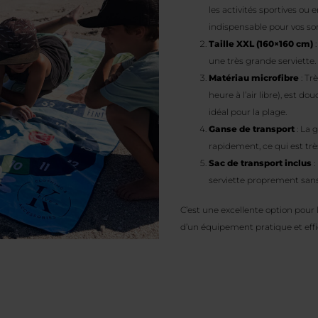
les activités sportives ou 
indispensable pour vos sor
Taille XXL (160×160 cm)
:
une très grande serviette
Matériau microfibre
: Tr
heure à l’air libre), est d
idéal pour la plage.
Ganse de transport
: La 
rapidement, ce qui est trè
Sac de transport inclus
:
serviette proprement sans l
C’est une excellente option pour l
d’un équipement pratique et effi