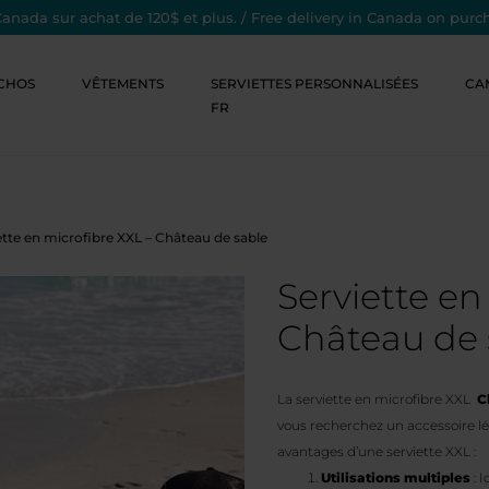
Canada sur achat de 120$ et plus. / Free delivery in Canada on purc
CHOS
VÊTEMENTS
SERVIETTES PERSONNALISÉES
CA
FR
ette en microfibre XXL – Château de sable
Serviette en
Château de 
La serviette en microfibre XXL
C
vous recherchez un accessoire lég
avantages d’une serviette XXL :
Utilisations multiples
: I