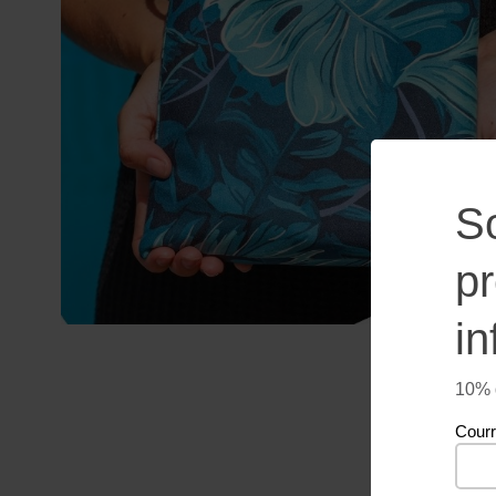
S
p
in
10% d
Courr