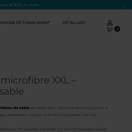
hase of $120 or more
Cl
Account
MPAGNE DE FINANCEMENT
DÉTAILLANT
0
 microfibre XXL –
sable
hâteau de sable
est idéale pour une sortie familiale, surtout si
er, absorbant, compact et facile à transporter. Voici les
déale pour les journées à la plage, à la piscine, les pique-niques,