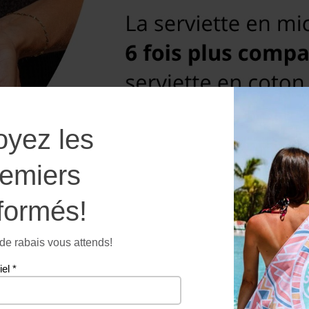
oyez les
remiers
formés!
e rabais vous attends!
iel
*