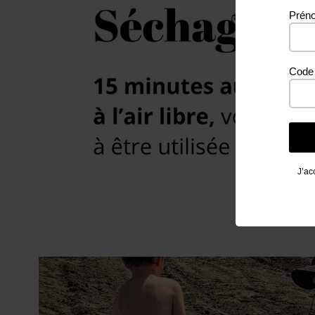
Prén
Code 
J’ac