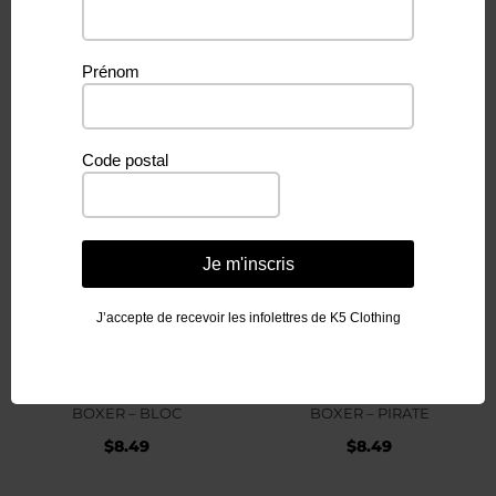
BOXER – ÉMOJI
BOXER – HOT-DOG
Prénom
$
8.49
$
8.49
Code postal
Je m'inscris
J’accepte de recevoir les infolettres de K5 Clothing
BOXER – BLOC
BOXER – PIRATE
$
8.49
$
8.49