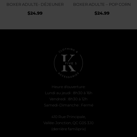
BOXER ADULTE- DÉJEUNER
BOXER ADULTE – POP CORN
$
24.99
$
24.99
Heure d'ouverture:
Lundi au jeudi : 8h30 à 16h
Vendredi : 8h30 à 12h
Samedi-Dimanche : Fermé
410 Rue Principale,
Vallée-Jonction, QC G0S 3J0
(derrière familiprix)