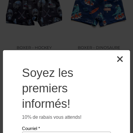
BOXER – HOCKEY
BOXER – DINOSAURE
SURFANT
$
8.49
$
8.49
Soyez les
premiers
informés!
10% de rabais vous attends!
Courriel
*