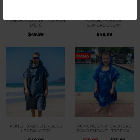
PONCHO ADULTE – PARFUM
PONCHO ADULTE –
D’ÉTÉ
SOMBRE OCÉAN
$
49.99
$
49.99
PROMO
PONCHO ADULTE – SOUS
PONCHO EN MICROFIBRE
LES PALMIERS
POUR ENFANT – TROPICAL
Le
Le
$
49.99
$
18.00
$
35.99