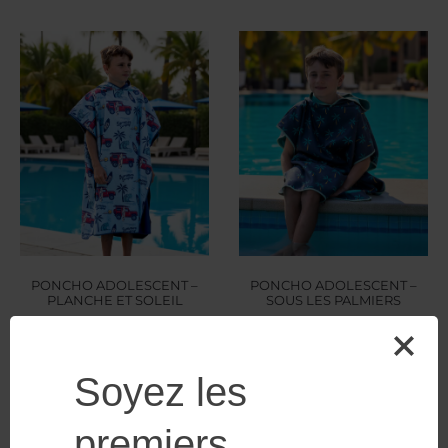
PONCHO ADOLESCENT –
PONCHO ADOLESCENT –
PLANCHE ET SOLEIL
SOUS LES PALMIERS
$
44.99
$
44.99
Soyez les
PROMO
premiers