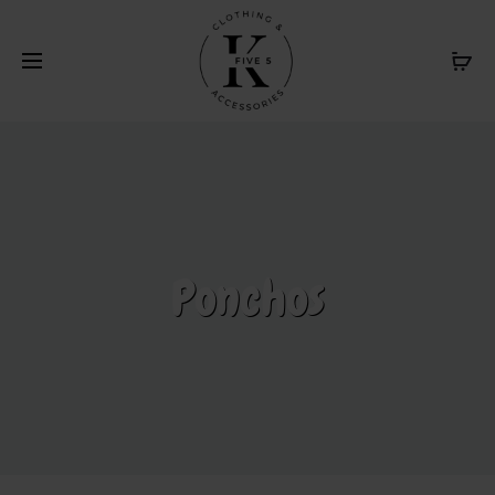
Livraison gratuite au Canada sur achat de 120$ et plus. /
Cl
Free delivery in Canada on purchase of $120 or more
Ponchos