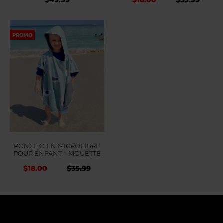
prix
prix
initial
actu
PROMO
était :
est :
$35.99.
$35.9
PONCHO EN MICROFIBRE
POUR ENFANT – MOUETTE
Le
Le
$
18.00
$
35.99
prix
prix
initial
actuel
était :
est :