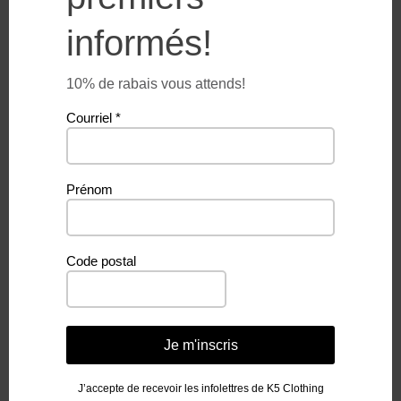
informés!
10% de rabais vous attends!
Courriel
*
PONCHO EN MICROFIBRE
PONCHO ADULTE –
POUR ADO – PIMENT FORT
ÉMERAUDE SAUVAGE
Prénom
Le
Le
$
22.50
$
44.99
$
49.99
prix
prix
initial
actuel
Code postal
était :
est :
$44.99.
$44.99.
Je m'inscris
J’accepte de recevoir les infolettres de K5 Clothing