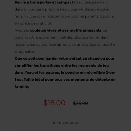
Facile à transporter et compact
il se glisse aisément
dans un sac sans prendre beaucoup de place, ce qui en
fait un accessoire indispensable pour les parents toujours
en quête de praticité.
Avec ses
couleurs vives et ses motifs amusants
, ce
poncho attire également l’œil des plus jeunes, rendant
l’expérience du séchage après la baignade plus amusante
et agréable.
Que ce soit pour garder votre enfant au chaud ou pour
simplifier les transitions entre les moments de jeu
dans l’eau et les pauses, le poncho en microfibre 2-en-
1 est l’allié idéal pour tous vos moments de détente en
famille.
$
18.00
Le
Le
$
35.99
prix
prix
initial
actuel
En inventaire