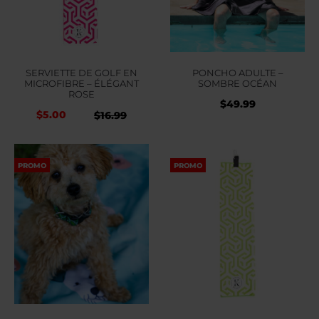
SERVIETTE DE GOLF EN
PONCHO ADULTE –
MICROFIBRE – ÉLÉGANT
SOMBRE OCÉAN
ROSE
$
49.99
Le
Le
$
5.00
$
16.99
prix
prix
actuel
initial
PROMO
PROMO
est :
était :
$5.00.
$16.99.