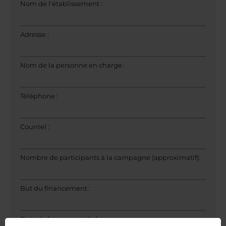
Nom de l'établissement :
Adresse :
Nom de la personne en charge :
Téléphone :
Courriel :
Nombre de participants à la campagne (approximatif):
But du financement :
Date de lancement de la campagne: