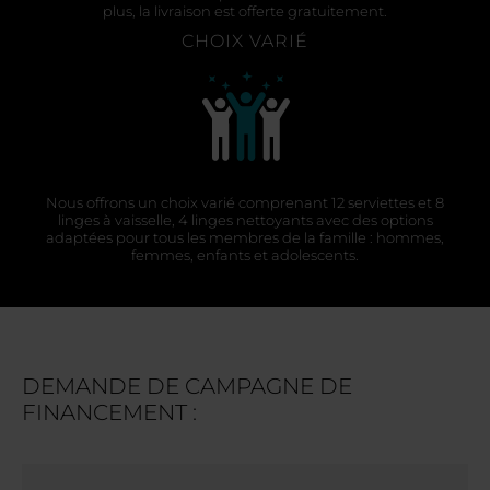
plus, la livraison est offerte gratuitement.
CHOIX VARIÉ
Nous offrons un choix varié comprenant 12 serviettes et 8
linges à vaisselle, 4 linges nettoyants avec des options
adaptées pour tous les membres de la famille : hommes,
femmes, enfants et adolescents.
DEMANDE DE CAMPAGNE DE
FINANCEMENT :