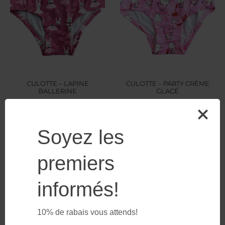
CULOTTE – LAPINE
CULOTTE – PARTY CRÈME
BALLERINE
GLACÉ
$
8.49
$
8.49
Soyez les
premiers
informés!
10% de rabais vous attends!