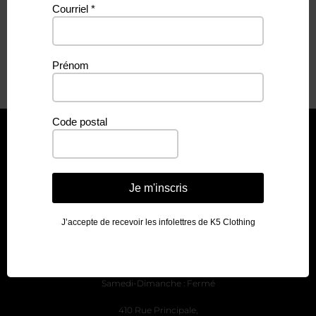
Courriel
*
CULOTTE – LICORNE
LÉGENDAIRE
Prénom
$
8.49
Code postal
Je m'inscris
J’accepte de recevoir les infolettres de K5 Clothing
Heure d'ouverture:
Lundi au jeudi : 8h30 à 16h
Vendredi : 8h30 à 12h
Samedi-Dimanche : Fermé
410 Rue Principale,