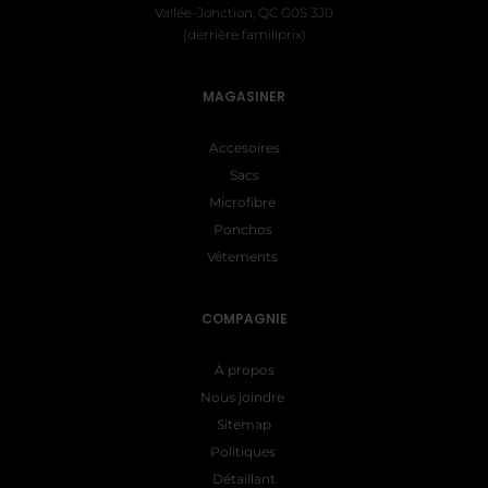
Vallée-Jonction, QC G0S 3J0
(derrière familiprix)
MAGASINER
Accesoires
Sacs
Microfibre
Ponchos
Vêtements
COMPAGNIE
À propos
Nous joindre
Sitemap
Politiques
Détaillant