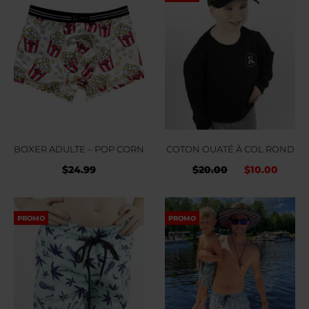
BOXER ADULTE – POP CORN
COTON OUATÉ À COL ROND
Le
Le
$
24.99
$
20.00
$
10.00
prix
prix
initial
actu
PROMO
PROMO
était :
est :
$20.00.
$10.