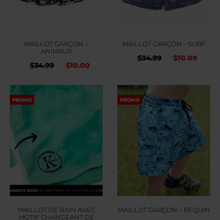
MAILLOT GARÇON –
MAILLOT GARÇON – SURF
ANIMAUX
Le
Le
$
34.99
$
10.00
Le
Le
$
34.99
$
10.00
prix
prix
prix
prix
initial
actu
initial
actuel
PROMO
PROMO
était :
est :
était :
est :
$34.99.
$10.
$34.99.
$10.00.
MAILLOT DE BAIN AVEC
MAILLOT GARÇON – REQUIN
MOTIF CHANGEANT DE