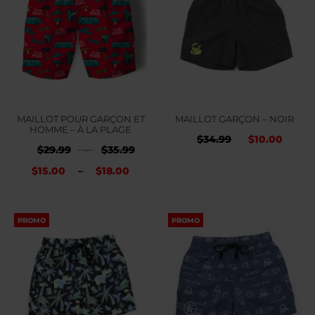
$18.
MAILLOT POUR GARÇON ET
MAILLOT GARÇON – NOIR
HOMME – À LA PLAGE
Le
Le
$
34.99
$
10.00
Plage
$
29.99
–
$
35.99
prix
prix
Plage
de
$
15.00
–
$
18.00
initial
actu
de
prix :
était :
est :
prix :
$29.99
PROMO
PROMO
$34.99.
$10.
$15.00
à
à
$35.99
$18.00