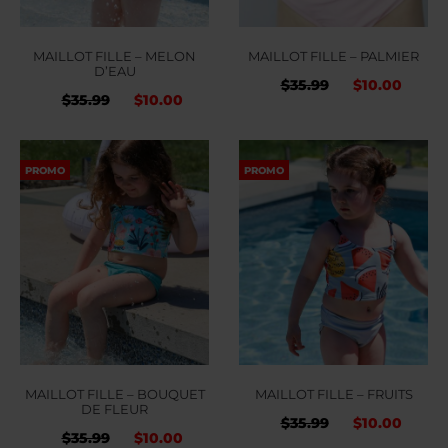
MAILLOT FILLE – MELON
MAILLOT FILLE – PALMIER
D’EAU
Le
Le
$
35.99
$
10.00
Le
Le
$
35.99
$
10.00
prix
prix
prix
prix
initial
actu
initial
actuel
PROMO
PROMO
était :
est :
était :
est :
$35.99.
$10.
$35.99.
$10.00.
MAILLOT FILLE – BOUQUET
MAILLOT FILLE – FRUITS
DE FLEUR
Le
Le
$
35.99
$
10.00
Le
Le
$
35.99
$
10.00