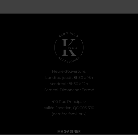
initial
actuel
initial
actue
était :
est :
était :
est :
$27.99.
$5.00.
$27.99.
$5.00
Heure d'ouverture:
Lundi au jeudi : 8h30 à 16h
Vendredi : 8h30 à 12h
Samedi-Dimanche : Fermé
410 Rue Principale,
Vallée-Jonction, QC G0S 3J0
(derrière familiprix)
MAGASINER