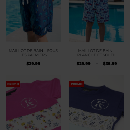
MAILLOT DE BAIN – SOUS
MAILLOT DE BAIN –
LES PALMIERS
PLANCHE ET SOLEIL
Plag
$
29.99
$
29.99
–
$
35.99
de
prix 
PROMO
PROMO
$29.
à
$35.