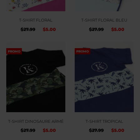
T-SHIRT FLORAL
T-SHIRT FLORAL BLEU
Le
Le
Le
Le
$
27.99
$
5.00
$
27.99
$
5.00
prix
prix
prix
prix
initial
actuel
initial
actue
PROMO
PROMO
était :
est :
était :
est :
$27.99.
$5.00.
$27.99.
$5.00
T-SHIRT DINOSAURE ARMÉ
T-SHIRT TROPICAL
Le
Le
Le
Le
$
27.99
$
5.00
$
27.99
$
5.00
prix
prix
prix
prix