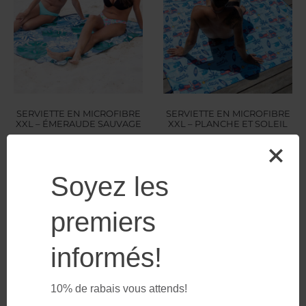
SERVIETTE EN MICROFIBRE
SERVIETTE EN MICROFIBRE
XXL – ÉMERAUDE SAUVAGE
XXL – PLANCHE ET SOLEIL
$
49.99
$
49.99
Soyez les
premiers
informés!
10% de rabais vous attends!