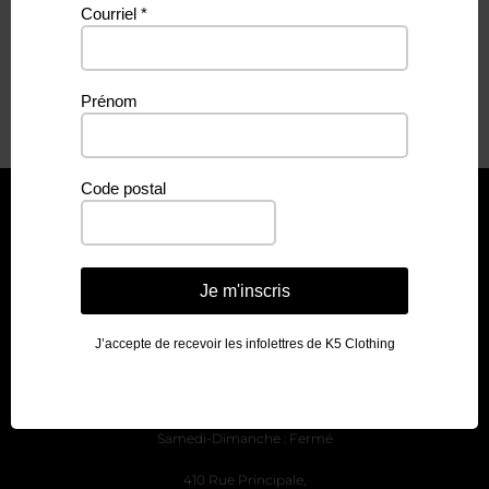
Courriel
*
SERVIETTE EN MICROFIBRE
SERVIETTE EN MICROFIBRE
XXL – SOMBRE OCÉAN
XXL – SOUS LES PALMIERS
Prénom
$
49.99
$
49.99
Code postal
Je m'inscris
J’accepte de recevoir les infolettres de K5 Clothing
Heure d'ouverture:
Lundi au jeudi : 8h30 à 16h
Vendredi : 8h30 à 12h
Samedi-Dimanche : Fermé
410 Rue Principale,