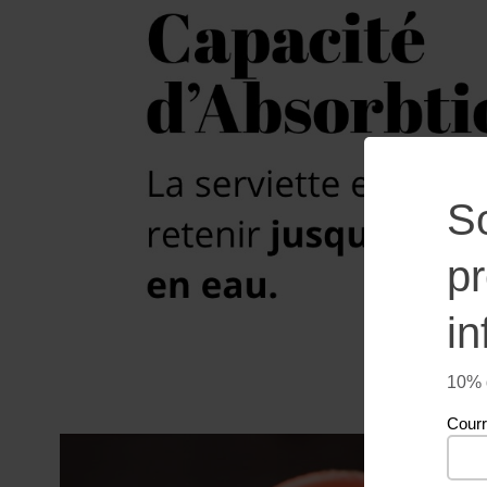
S
p
in
10% d
Courr