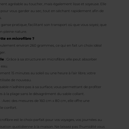
ment agréable au toucher, mais également lisse et soyeuse. Elle
 pour vous garder au sec, tout en séchant rapidement afin de
s.
ganse pratique, facilitant son transport où que vous soyez, que
 en pleine nature.
tte en microfibre ?
eulement environ 260 grammes, ce qui en fait un choix idéal
ger.
lle
: Grâce à sa structure en microfibre, elle peut absorber
 eau.
ement 15 minutes au soleil ou une heure à l’air libre, votre
utilisée de nouveau.
 sable n’adhère pas à sa surface, vous permettant de profiter
s à la plage sans le désagrément du sable collant.
s
: Avec des mesures de 160 cm x 80 cm, elle offre une
e confort.
ofibre est le choix parfait pour vos voyages, vos journées au
ation quotidienne à la maison. Ne laissez pas l’humidité vous