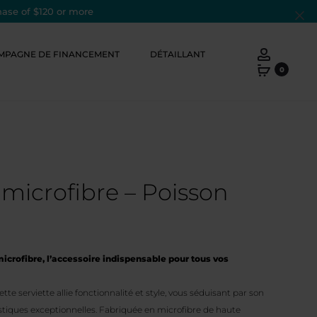
hase of $120 or more
Cl
Account
MPAGNE DE FINANCEMENT
DÉTAILLANT
0
 microfibre – Poisson
icrofibre, l’accessoire indispensable pour tous vos
te serviette allie fonctionnalité et style, vous séduisant par son
stiques exceptionnelles. Fabriquée en microfibre de haute