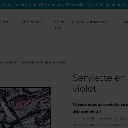
Canada sur achat de 120$ et plus. / Free delivery in Canada on purc
CHOS
VÊTEMENTS
SERVIETTES PERSONNALISÉES
CA
FR
erviette en microfibre – Poisson violet
Serviette en
violet
Découvrez notre serviette en m
déplacements !
Compacte et ultra-absorbante, cet
design moderne et ses caractéri