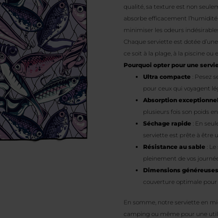
qualité, sa texture est non seule
absorbe efficacement l’humidité
minimiser les odeurs indésirable
Chaque serviette est dotée d’une 
ce soit à la plage, à la piscine ou
Pourquoi opter pour une servie
Ultra compacte
: Pesez s
pour ceux qui voyagent lé
Absorption exceptionne
plusieurs fois son poids en
Séchage rapide
: En seul
serviette est prête à être 
Résistance au sable
: Le
pleinement de vos journée
Dimensions généreuse
couverture optimale pour l
En somme, notre serviette en micr
camping ou même pour une utilis