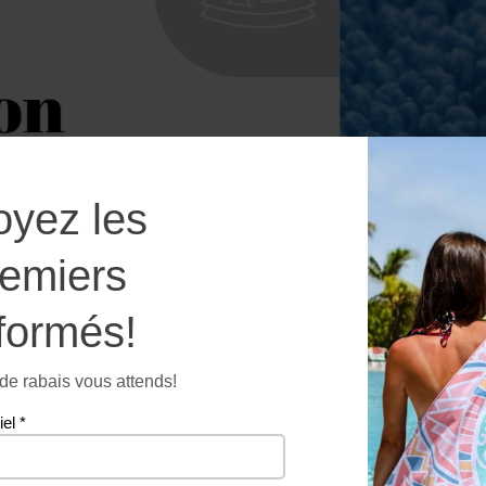
oyez les
remiers
formés!
e rabais vous attends!
iel
*