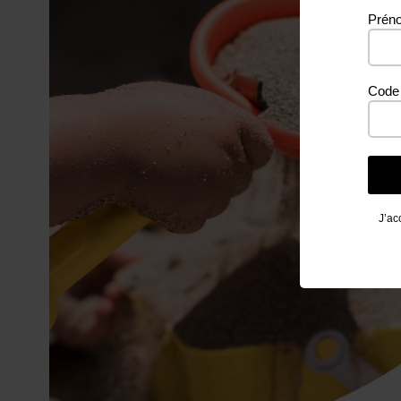
Prén
Code 
J’ac