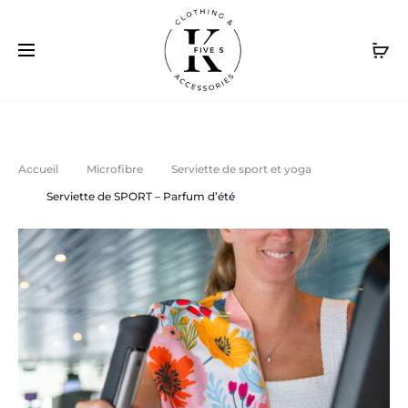
Livraison gratuite au Canada sur achat de 120$ et plus. /
Cl
Free delivery in Canada on purchase of $120 or more
Accueil
Microfibre
Serviette de sport et yoga
Serviette de SPORT – Parfum d’été