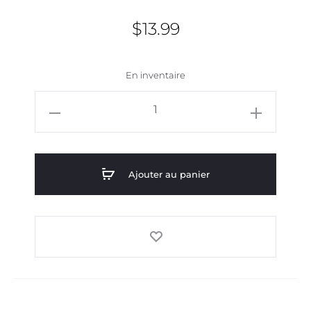
$
13.99
En inventaire
quantité
de
Serviette
de
Ajouter au panier
SPORT
-
Parfum
d'été