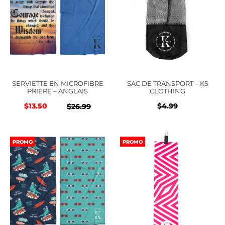
SERVIETTE EN MICROFIBRE
SAC DE TRANSPORT – K5
PRIÈRE – ANGLAIS
CLOTHING
$
13.50
$
4.99
Le
Le
$
26.99
prix
prix
initial
actuel
PROMO
PROMO
était :
est :
$26.99.
$26.99.