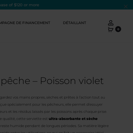
hase of $120 or more
Cl
Account
MPAGNE DE FINANCEMENT
DÉTAILLANT
0
 pêche – Poisson violet
 gardez vos mains propres, sèches et prêtes à l’action tout au
nçue spécialement pour les pêcheurs, elle permet d’essuyer
eurs et les résidus laissés par les poissons après chaque prise.
qualité, cette serviette est
ultra-absorbante et sèche
lle reste humide pendant de longues périodes. Sa matière légère
ide entre les utilisations, ce qui en fait un accessoire idéal