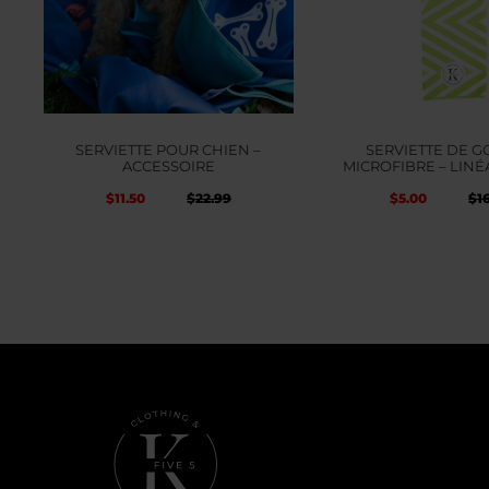
SERVIETTE POUR CHIEN –
SERVIETTE DE G
ACCESSOIRE
MICROFIBRE – LINÉ
Le
Le
Le
Le
$
11.50
$
5.00
$
22.99
$
1
prix
prix
prix
prix
actuel
initial
initial
actuel
est :
était :
était :
est :
$5.00.
$16.99.
$22.99.
$22.99.