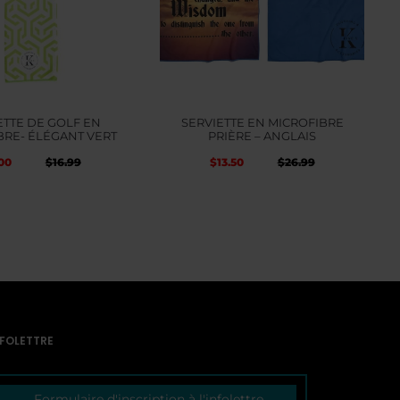
ETTE DE GOLF EN
SERVIETTE EN MICROFIBRE
BRE- ÉLÉGANT VERT
PRIÈRE – ANGLAIS
Le
Le
Le
00
$
13.50
$
16.99
$
26.99
prix
prix
prix
itial
initial
actuel
ait :
était :
est :
6.99.
$26.99.
$26.99.
NFOLETTRE
Formulaire d'inscription à l'infolettre