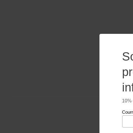
S
p
in
10% d
Courr