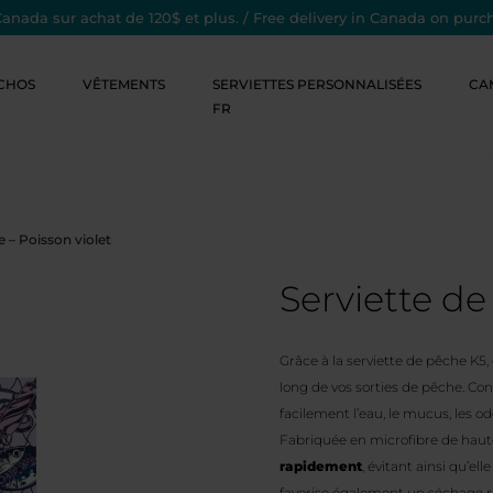
Canada sur achat de 120$ et plus. / Free delivery in Canada on purc
CHOS
VÊTEMENTS
SERVIETTES PERSONNALISÉES
CA
FR
e – Poisson violet
Serviette de
Grâce à la serviette de pêche K5,
long de vos sorties de pêche. Co
facilement l’eau, le mucus, les od
Fabriquée en microfibre de haute 
rapidement
, évitant ainsi qu’e
favorise également un séchage rap