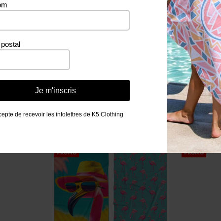
om
36 g
postal
Je m'inscris
Produits similaires
cepte de recevoir les infolettres de K5 Clothing
PROMO
PROMO