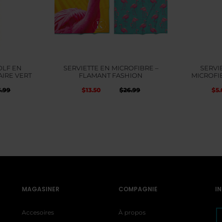
OLF EN
SERVIETTE EN MICROFIBRE –
SERVI
AIRE VERT
FLAMANT FASHION
MICROFI
Le
Le
Le
$
13.50
$
5.
6.99
$
26.99
prix
prix
prix
actuel
in
initial
actuel
est :
ét
était :
est :
$5.00.
$1
$26.99.
$26.99.
MAGASINER
COMPAGNIE
I
Accesoires
À propos