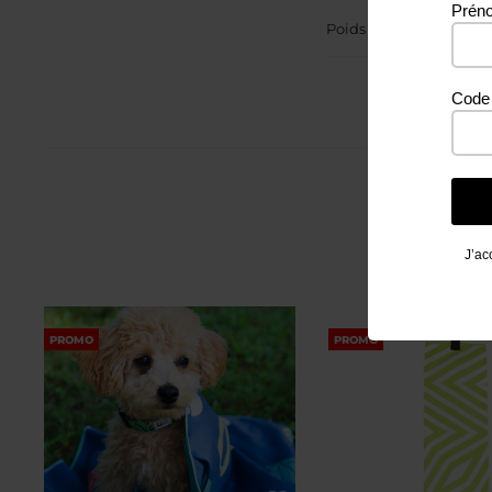
Prén
Poids
Code 
J’ac
PROMO
PROMO