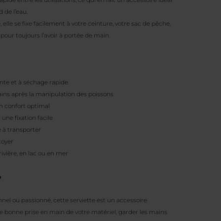
 de l’eau.
lle se fixe facilement à votre ceinture, votre sac de pêche,
 pour toujours l’avoir à portée de main.
nte et à séchage rapide
ains après la manipulation des poissons
 confort optimal
ne fixation facile
e à transporter
toyer
rivière, en lac ou en mer
?
el ou passionné, cette serviette est un accessoire
 bonne prise en main de votre matériel, garder les mains