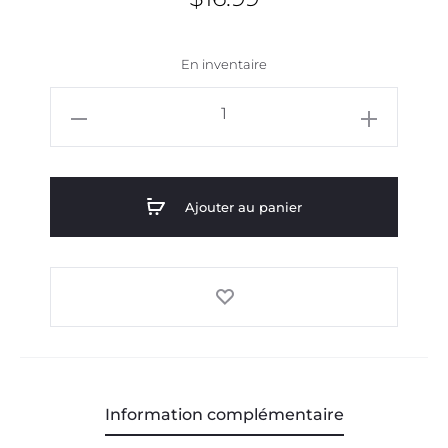
En inventaire
quantité
de
Serviette
de
Ajouter au panier
pêche
-
Poisson
noir
et
blanc
Information complémentaire