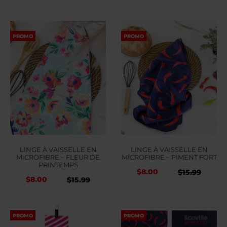
PROMO
PROMO
LINGE À VAISSELLE EN
LINGE À VAISSELLE EN
MICROFIBRE – FLEUR DE
MICROFIBRE – PIMENT FORT
PRINTEMPS
$
8.00
Le
Le
$
15.99
$
8.00
Le
Le
$
15.99
prix
prix
prix
prix
initial
actue
initial
actuel
PROMO
PROMO
était :
est :
était :
est :