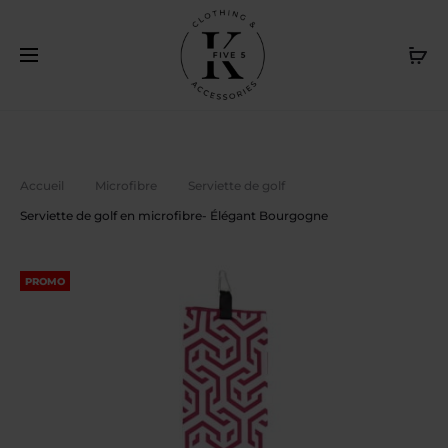
Livraison gratuite au Canada sur achat de 120$ et plus. /
Cl
Free delivery in Canada on purchase of $120 or more
Accueil
Microfibre
Serviette de golf
Serviette de golf en microfibre- Élégant Bourgogne
PROMO