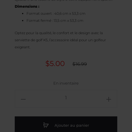
Dimensions :
Format ouvert : 40,6 cm x 53,3 cm
Format fermé : 13,5 cm x 53,3 cm
Optez pour la qualité, le confort et le design avec la
serviette de golf K5, l’accessoire idéal pour un golfeur
exigeant.
Le
Le
$
5.00
$
16.99
prix
prix
En inventaire
actuel
initial
quantité
est :
était :
de
Serviette
$5.00.
$16.99.
de
Ajouter au panier
golf