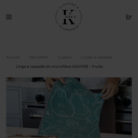
Livraison gratuite au Canada sur achat de 120$ et plus. /
Cl
Free delivery in Canada on purchase of $120 or more
Accueil
Microfibre
Cuisine
Linges à vaisselle
Linge à vaisselle en microfibre GAUFRÉ – Fruits