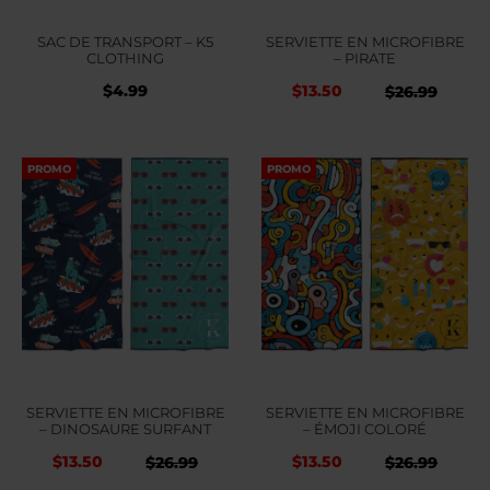
SAC DE TRANSPORT – K5
SERVIETTE EN MICROFIBRE
CLOTHING
– PIRATE
$
4.99
$
13.50
Le
Le
$
26.99
prix
prix
initial
actue
PROMO
PROMO
était :
est :
$26.99.
$26.9
SERVIETTE EN MICROFIBRE
SERVIETTE EN MICROFIBRE
– DINOSAURE SURFANT
– ÉMOJI COLORÉ
$
13.50
$
13.50
Le
Le
Le
Le
$
26.99
$
26.99