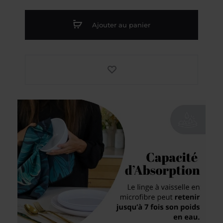
Linge
à
Ajouter au panier
vaisselle
en
microfibre
GAUFRÉ
-
Fruits