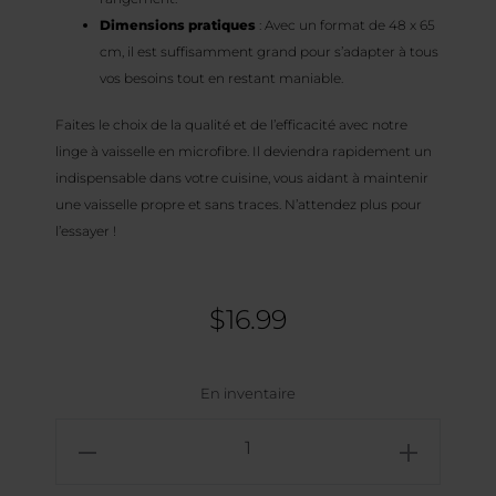
Dimensions pratiques
: Avec un format de 48 x 65
cm, il est suffisamment grand pour s’adapter à tous
vos besoins tout en restant maniable.
Faites le choix de la qualité et de l’efficacité avec notre
linge à vaisselle en microfibre. Il deviendra rapidement un
indispensable dans votre cuisine, vous aidant à maintenir
une vaisselle propre et sans traces. N’attendez plus pour
l’essayer !
$
16.99
En inventaire
quantité
de