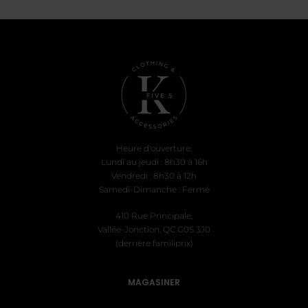
prix
prix
prix
prix
initial
actuel
initial
actue
était :
est :
était :
est :
$26.99.
$26.99.
$26.99.
$26.9
Heure d'ouverture:
Lundi au jeudi : 8h30 à 16h
Vendredi : 8h30 à 12h
Samedi-Dimanche : Fermé
410 Rue Principale,
Vallée-Jonction, QC G0S 3J0
(derrière familiprix)
MAGASINER