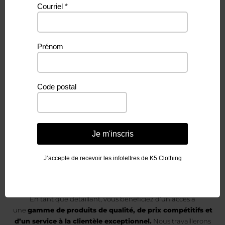
Courriel
*
Vous aimeriez
Prénom
devenir un
Code postal
détaillant
de K5 Clothing &
Je m'inscris
Accessories?
J’accepte de recevoir les infolettres de K5 Clothing
En tant que détaillant, vous bénéficiez d’un accès à
une
gamme de produits de qualité, de prix compétitifs et
d’un service à la clientèle exceptionnel.
Nous travaillerons