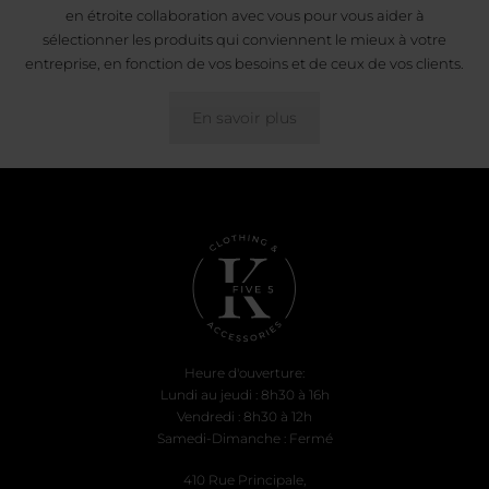
en étroite collaboration avec vous pour vous aider à
sélectionner les produits qui conviennent le mieux à votre
entreprise, en fonction de vos besoins et de ceux de vos clients.
En savoir plus
Heure d'ouverture:
Lundi au jeudi : 8h30 à 16h
Vendredi : 8h30 à 12h
Samedi-Dimanche : Fermé
410 Rue Principale,