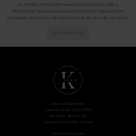
en étroite collaboration avec vous pour vous aider à
sélectionner les produits qui conviennent le mieux à votre
entreprise, en fonction de vos besoins et de ceux de vos clients.
En savoir plus
Heure d'ouverture:
Lundi au jeudi : 8h30 à 16h
Vendredi : 8h30 à 12h
Samedi-Dimanche : Fermé
410 Rue Principale,