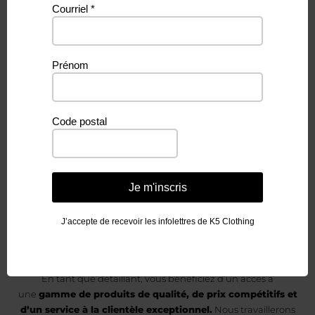
Courriel
*
Vous aimeriez
Prénom
devenir un
Code postal
détaillant
de K5 Clothing &
Je m'inscris
Accessories?
J’accepte de recevoir les infolettres de K5 Clothing
En tant que détaillant, vous bénéficiez d’un accès à
une
gamme de produits de qualité, de prix compétitifs et
d’un service à la clientèle exceptionnel.
Nous travaillerons