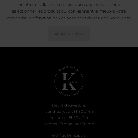
en étroite collaboration avec vous pour vous aider à
sélectionner les produits qui conviennent le mieux à votre
entreprise, en fonction de vos besoins et de ceux de vos clients.
En savoir plus
Heure d'ouverture:
Lundi au jeudi : 8h30 à 16h
Vendredi : 8h30 à 12h
Samedi-Dimanche : Fermé
410 Rue Principale,