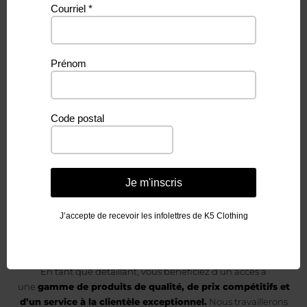
Courriel
*
Vous aimeriez
Prénom
devenir un
Code postal
détaillant
de K5 Clothing &
Je m'inscris
Accessories?
J’accepte de recevoir les infolettres de K5 Clothing
En tant que détaillant, vous bénéficiez d’un accès à
une
gamme de produits de qualité, de prix compétitifs et
d’un service à la clientèle exceptionnel.
Nous travaillerons