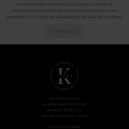
en étroite collaboration avec vous pour vous aider à
sélectionner les produits qui conviennent le mieux à votre
entreprise, en fonction de vos besoins et de ceux de vos clients.
En savoir plus
Heure d'ouverture:
Lundi au jeudi : 8h30 à 16h
Vendredi : 8h30 à 12h
Samedi-Dimanche : Fermé
410 Rue Principale,