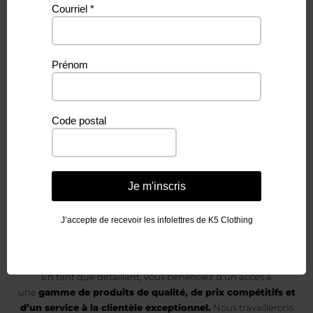
Courriel
*
Vous aimeriez
Prénom
devenir un
Code postal
détaillant
de K5 Clothing &
Je m'inscris
Accessories?
J’accepte de recevoir les infolettres de K5 Clothing
En tant que détaillant, vous bénéficiez d’un accès à
une
gamme de produits de qualité, de prix compétitifs et
d’un service à la clientèle exceptionnel.
Nous travaillerons