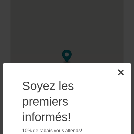
Soyez les
premiers
informés!
10% de rabais vous attends!