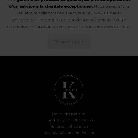
d’un service à la clientèle exceptionnel.
Nous travaillerons
en étroite collaboration avec vous pour vous aider à
sélectionner les produits qui conviennent le mieux à votre
entreprise, en fonction de vos besoins et de ceux de vos clients.
En savoir plus
Heure d'ouverture:
Lundi au jeudi : 8h30 à 16h
Vendredi : 8h30 à 12h
Samedi-Dimanche : Fermé