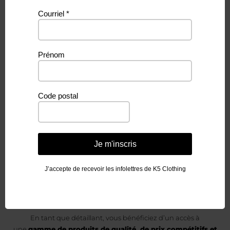
Courriel
*
Prénom
Vous aimeriez
devenir un
Code postal
détaillant
de K5 Clothing &
Je m'inscris
Accessories?
J’accepte de recevoir les infolettres de K5 Clothing
En tant que détaillant, vous bénéficiez d’un accès à
une
gamme de produits de qualité, de prix compétitifs et