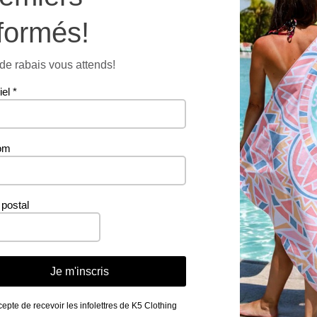
formés!
e rabais vous attends!
iel
*
om
postal
Je m'inscris
cepte de recevoir les infolettres de K5 Clothing