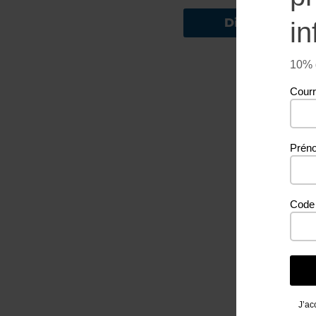
Direction
in
10% d
Courr
Prén
Code 
J’ac