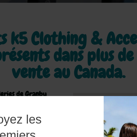
s k5 Clothing & Acce
résents dans plus d
vente au Canada.
leries de Granby
Canada
oyez les
remiers