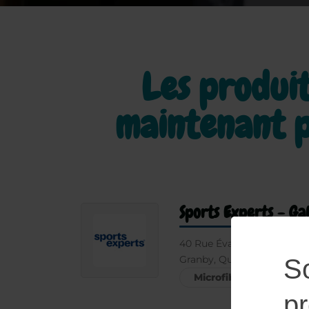
Les produit
maintenant p
Sports Experts - Ga
40 Rue Évangéline D76
Granby, Québec, J2G 8K1, 
S
Microfibre
p