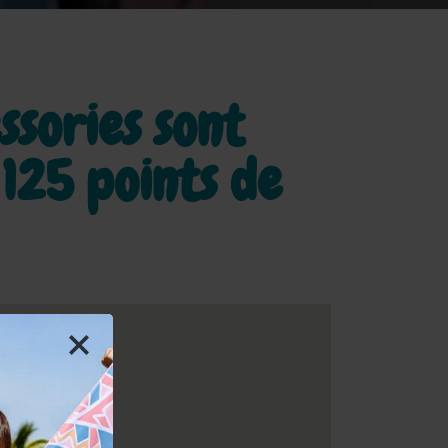
ssories sont
e
125 points de