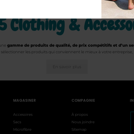
meriez devenir un dé
5 Clothing & Accesso
 une
gamme de produits de qualité, de prix compétitifs et d’un ser
 sélectionner les produits qui conviennent le mieux à votre entreprise, 
En savoir plus
MAGASINER
COMPAGNIE
I
Accesoires
À propos
Sacs
Nous joindre
Microfibre
Sitemap