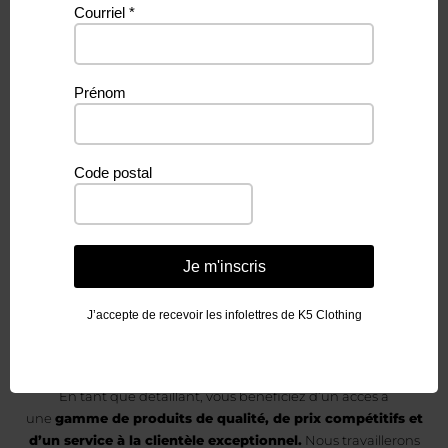
Courriel
*
Vous aimeriez
Prénom
devenir un
Code postal
détaillant
de K5 Clothing &
Je m'inscris
Accessories?
J’accepte de recevoir les infolettres de K5 Clothing
En tant que détaillant, vous bénéficiez d’un accès à
une
gamme de produits de qualité, de prix compétitifs et
d’un service à la clientèle exceptionnel.
Nous travaillerons