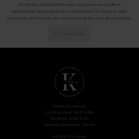
en étroite collaboration avec vous pour vous aider à
sélectionner les produits qui conviennent le mieux à votre
entreprise, en fonction de vos besoins et de ceux de vos clients.
En savoir plus
Heure d'ouverture:
Lundi au jeudi : 8h30 à 16h
Vendredi : 8h30 à 12h
Samedi-Dimanche : Fermé
410 Rue Principale,