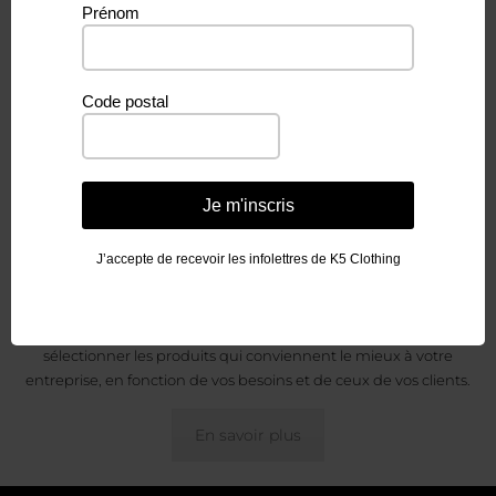
Prénom
détaillant
de K5 Clothing &
Code postal
Accessories?
Je m'inscris
En tant que détaillant, vous bénéficiez d’un accès à
J’accepte de recevoir les infolettres de K5 Clothing
une
gamme de produits de qualité, de prix compétitifs et
d’un service à la clientèle exceptionnel.
Nous travaillerons
en étroite collaboration avec vous pour vous aider à
sélectionner les produits qui conviennent le mieux à votre
entreprise, en fonction de vos besoins et de ceux de vos clients.
En savoir plus