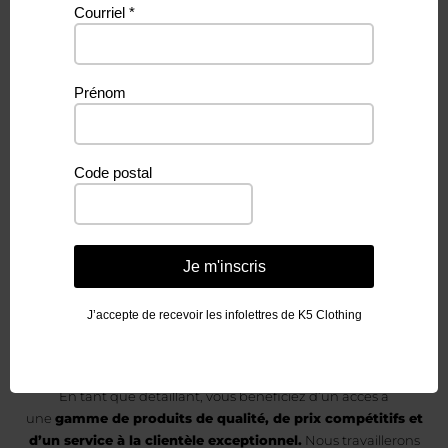
Courriel
*
Vous aimeriez
Prénom
devenir un
Code postal
détaillant
de K5 Clothing &
Je m'inscris
Accessories?
J’accepte de recevoir les infolettres de K5 Clothing
En tant que détaillant, vous bénéficiez d’un accès à
une
gamme de produits de qualité, de prix compétitifs et
d’un service à la clientèle exceptionnel.
Nous travaillerons