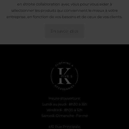
en étroite collaboration avec vous pour vous aider à
sélectionner les produits qui conviennent le mieux à votre
entreprise, en fonction de vos besoins et de ceux de vos clients.
En savoir plus
Heure d'ouverture:
Lundi au jeudi : 8h30 à 16h
Vendredi : 8h30 à 12h
Samedi-Dimanche : Fermé
410 Rue Principale,