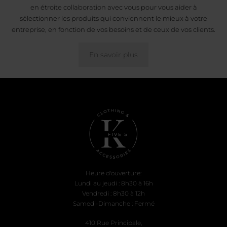
en étroite collaboration avec vous pour vous aider à
sélectionner les produits qui conviennent le mieux à votre
entreprise, en fonction de vos besoins et de ceux de vos clients.
En savoir plus
Heure d'ouverture:
Lundi au jeudi : 8h30 à 16h
Vendredi : 8h30 à 12h
Samedi-Dimanche : Fermé
410 Rue Principale,