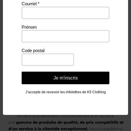
Courriel
*
Vous aimeriez
Prénom
devenir un
Code postal
détaillant
de K5 Clothing &
Je m'inscris
Accessories?
J’accepte de recevoir les infolettres de K5 Clothing
En tant que détaillant, vous bénéficiez d’un accès à
une
gamme de produits de qualité, de prix compétitifs et
d’un service à la clientèle exceptionnel.
Nous travaillerons