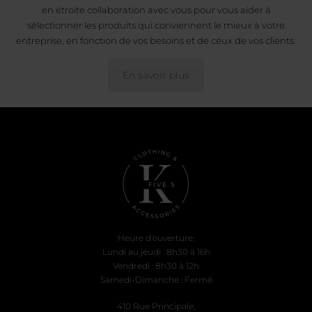
en étroite collaboration avec vous pour vous aider à
sélectionner les produits qui conviennent le mieux à votre
entreprise, en fonction de vos besoins et de ceux de vos clients.
En savoir plus
Heure d'ouverture:
Lundi au jeudi : 8h30 à 16h
Vendredi : 8h30 à 12h
Samedi-Dimanche : Fermé
410 Rue Principale,