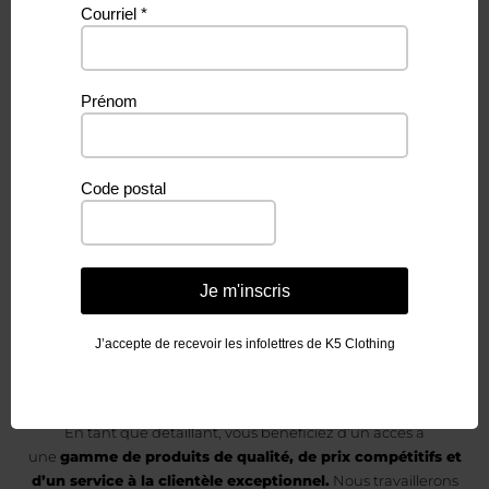
Courriel
*
Vous aimeriez
Prénom
devenir un
Code postal
détaillant
de K5 Clothing &
Je m'inscris
Accessories?
J’accepte de recevoir les infolettres de K5 Clothing
En tant que détaillant, vous bénéficiez d’un accès à
une
gamme de produits de qualité, de prix compétitifs et
d’un service à la clientèle exceptionnel.
Nous travaillerons