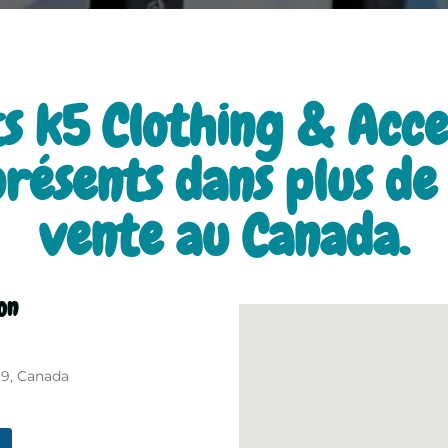
s k5 Clothing & Acce
résents dans plus d
vente au Canada.
on
H9, Canada