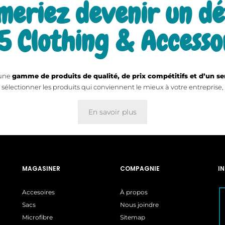
meriez devenir un dé
5 Clothing & Accesso
 une
gamme de produits de qualité, de prix compétitifs et d’un ser
 sélectionner les produits qui conviennent le mieux à votre entreprise, 
En savoir plus
MAGASINER
COMPAGNIE
I
Accesoires
À propos
Sacs
Nous joindre
Microfibre
Sitemap