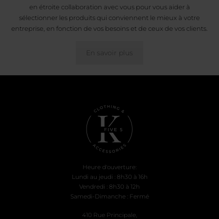
en étroite collaboration avec vous pour vous aider à
sélectionner les produits qui conviennent le mieux à votre
entreprise, en fonction de vos besoins et de ceux de vos clients.
En savoir plus
Heure d'ouverture:
Lundi au jeudi : 8h30 à 16h
Vendredi : 8h30 à 12h
Samedi-Dimanche : Fermé
410 Rue Principale,