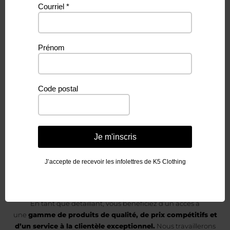
Courriel
*
Vous aimeriez
Prénom
devenir un
Code postal
détaillant
de K5 Clothing &
Je m'inscris
Accessories?
J’accepte de recevoir les infolettres de K5 Clothing
En tant que détaillant, vous bénéficiez d’un accès à
une
gamme de produits de qualité, de prix compétitifs et
d’un service à la clientèle exceptionnel.
Nous travaillerons