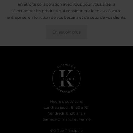
en étroite collaboration avec vous pour vous aider à
sélectionner les produits qui conviennent le mieux à votre
entreprise, en fonction de vos besoins et de ceux de vos clients.
En savoir plus
Heure d'ouverture:
Lundi au jeudi : 8h30 à 16h
Vendredi : 8h30 à 12h
Samedi-Dimanche : Fermé
410 Rue Principale,