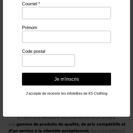
Courriel
*
Vous aimeriez
Prénom
devenir un
Code postal
détaillant
de K5 Clothing &
Je m'inscris
Accessories?
J’accepte de recevoir les infolettres de K5 Clothing
En tant que détaillant, vous bénéficiez d’un accès à
une
gamme de produits de qualité, de prix compétitifs et
d’un service à la clientèle exceptionnel.
Nous travaillerons